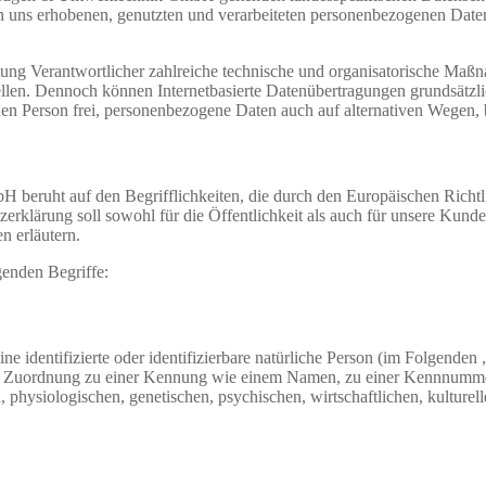
uns erhobenen, genutzten und verarbeiteten personenbezogenen Daten 
g Verantwortlicher zahlreiche technische und organisatorische Maßn
ellen. Dennoch können Internetbasierte Datenübertragungen grundsätzli
en Person frei, personenbezogene Daten auch auf alternativen Wegen, be
ruht auf den Begrifflichkeiten, die durch den Europäischen Richtli
rung soll sowohl für die Öffentlichkeit als auch für unsere Kunden 
n erläutern.
genden Begriffe:
e identifizierte oder identifizierbare natürliche Person (im Folgenden „
tels Zuordnung zu einer Kennung wie einem Namen, zu einer Kennnumme
siologischen, genetischen, psychischen, wirtschaftlichen, kulturellen o