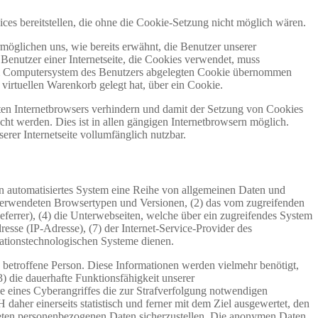
s bereitstellen, die ohne die Cookie-Setzung nicht möglich wären.
möglichen uns, wie bereits erwähnt, die Benutzer unserer
Benutzer einer Internetseite, die Cookies verwendet, muss
f dem Computersystem des Benutzers abgelegten Cookie übernommen
virtuellen Warenkorb gelegt hat, über ein Cookie.
tzten Internetbrowsers verhindern und damit der Setzung von Cookies
ht werden. Dies ist in allen gängigen Internetbrowsern möglich.
erer Internetseite vollumfänglich nutzbar.
in automatisiertes System eine Reihe von allgemeinen Daten und
 verwendeten Browsertypen und Versionen, (2) das vom zugreifenden
eferrer), (4) die Unterwebseiten, welche über ein zugreifendes System
dresse (IP-Adresse), (7) der Internet-Service-Provider des
mationstechnologischen Systeme dienen.
etroffene Person. Diese Informationen werden vielmehr benötigt,
(3) die dauerhafte Funktionsfähigkeit unserer
e eines Cyberangriffes die zur Strafverfolgung notwendigen
er einerseits statistisch und ferner mit dem Ziel ausgewertet, den
iteten personenbezogenen Daten sicherzustellen. Die anonymen Daten