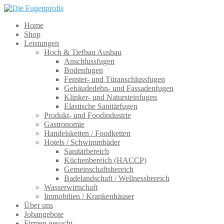
Home
Shop
Leistungen
Hoch & Tiefbau Ausbau
Anschlussfugen
Bodenfugen
Fenster- und Türanschlussfugen
Gebäudedehn- und Fassadenfugen
Klinker- und Natursteinfugen
Elastische Sanitärfugen
Produkt- und Foodindustrie
Gastronomie
Handelsketten / Foodketten
Hotels / Schwimmbäder
Sanitärbereich
Küchenbereich (HACCP)
Gemeinschaftsbereich
Badelandschaft / Wellnessbereich
Wasserwirtschaft
Immobilien / Krankenhäuser
Über uns
Jobangebote
Firmen gesucht