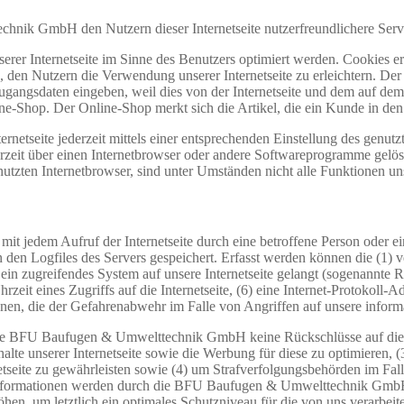
k GmbH den Nutzern dieser Internetseite nutzerfreundlichere Service
erer Internetseite im Sinne des Benutzers optimiert werden. Cookies er
 den Nutzern die Verwendung unserer Internetseite zu erleichtern. Der 
ne Zugangsdaten eingeben, weil dies von der Internetseite und dem au
ne-Shop. Der Online-Shop merkt sich die Artikel, die ein Kunde in den 
rnetseite jederzeit mittels einer entsprechenden Einstellung des genu
erzeit über einen Internetbrowser oder andere Softwareprogramme gelösc
utzten Internetbrowser, sind unter Umständen nicht alle Funktionen uns
t jedem Aufruf der Internetseite durch eine betroffene Person oder e
 den Logfiles des Servers gespeichert. Erfasst werden können die (1)
 ein zugreifendes System auf unsere Internetseite gelangt (sogenannte R
zeit eines Zugriffs auf die Internetseite, (6) eine Internet-Protokoll-A
onen, die der Gefahrenabwehr im Falle von Angriffen auf unsere infor
die BFU Baufugen & Umwelttechnik GmbH keine Rückschlüsse auf die b
Inhalte unserer Internetseite sowie die Werbung für diese zu optimieren, 
tseite zu gewährleisten sowie (4) um Strafverfolgungsbehörden im Fall
nformationen werden durch die BFU Baufugen & Umwelttechnik GmbH dah
hen, um letztlich ein optimales Schutzniveau für die von uns verarbe