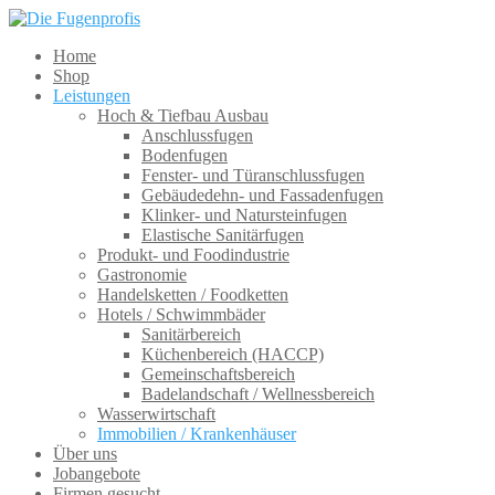
Home
Shop
Leistungen
Hoch & Tiefbau Ausbau
Anschlussfugen
Bodenfugen
Fenster- und Türanschlussfugen
Gebäudedehn- und Fassadenfugen
Klinker- und Natursteinfugen
Elastische Sanitärfugen
Produkt- und Foodindustrie
Gastronomie
Handelsketten / Foodketten
Hotels / Schwimmbäder
Sanitärbereich
Küchenbereich (HACCP)
Gemeinschaftsbereich
Badelandschaft / Wellnessbereich
Wasserwirtschaft
Immobilien / Krankenhäuser
Über uns
Jobangebote
Firmen gesucht