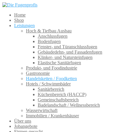
Home
Shop
Leistungen
Hoch & Tiefbau Ausbau
Anschlussfugen
Bodenfugen
Fenster- und Türanschlussfugen
Gebäudedehn- und Fassadenfugen
Klinker- und Natursteinfugen
Elastische Sanitärfugen
Produkt- und Foodindustrie
Gastronomie
Handelsketten / Foodketten
Hotels / Schwimmbäder
Sanitärbereich
Küchenbereich (HACCP)
Gemeinschaftsbereich
Badelandschaft / Wellnessbereich
Wasserwirtschaft
Immobilien / Krankenhäuser
Über uns
Jobangebote
Firmen gesucht