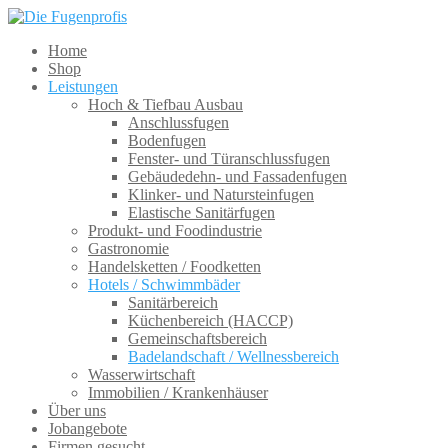
Home
Shop
Leistungen
Hoch & Tiefbau Ausbau
Anschlussfugen
Bodenfugen
Fenster- und Türanschlussfugen
Gebäudedehn- und Fassadenfugen
Klinker- und Natursteinfugen
Elastische Sanitärfugen
Produkt- und Foodindustrie
Gastronomie
Handelsketten / Foodketten
Hotels / Schwimmbäder
Sanitärbereich
Küchenbereich (HACCP)
Gemeinschaftsbereich
Badelandschaft / Wellnessbereich
Wasserwirtschaft
Immobilien / Krankenhäuser
Über uns
Jobangebote
Firmen gesucht