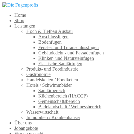
Home
Shop
Leistungen
Hoch & Tiefbau Ausbau
Anschlussfugen
Bodenfugen
Fenster- und Türanschlussfugen
Gebäudedehn- und Fassadenfugen
Klinker- und Natursteinfugen
Elastische Sanitärfugen
Produkt- und Foodindustrie
Gastronomie
Handelsketten / Foodketten
Hotels / Schwimmbäder
Sanitärbereich
Küchenbereich (HACCP)
Gemeinschaftsbereich
Badelandschaft / Wellnessbereich
Wasserwirtschaft
Immobilien / Krankenhäuser
Über uns
Jobangebote
Firmen gesucht