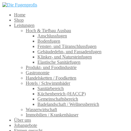
Home
Shop
Leistungen
Hoch & Tiefbau Ausbau
Anschlussfugen
Bodenfugen
Fenster- und Türanschlussfugen
Gebäudedehn- und Fassadenfugen
Klinker- und Natursteinfugen
Elastische Sanitärfugen
Produkt- und Foodindustrie
Gastronomie
Handelsketten / Foodketten
Hotels / Schwimmbäder
Sanitärbereich
Küchenbereich (HACCP)
Gemeinschaftsbereich
Badelandschaft / Wellnessbereich
Wasserwirtschaft
Immobilien / Krankenhäuser
Über uns
Jobangebote
Firmen gesucht