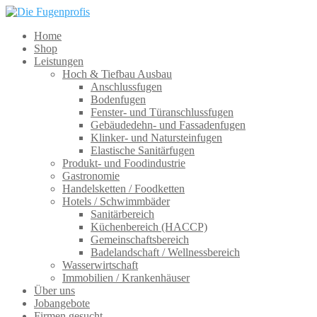
Home
Shop
Leistungen
Hoch & Tiefbau Ausbau
Anschlussfugen
Bodenfugen
Fenster- und Türanschlussfugen
Gebäudedehn- und Fassadenfugen
Klinker- und Natursteinfugen
Elastische Sanitärfugen
Produkt- und Foodindustrie
Gastronomie
Handelsketten / Foodketten
Hotels / Schwimmbäder
Sanitärbereich
Küchenbereich (HACCP)
Gemeinschaftsbereich
Badelandschaft / Wellnessbereich
Wasserwirtschaft
Immobilien / Krankenhäuser
Über uns
Jobangebote
Firmen gesucht