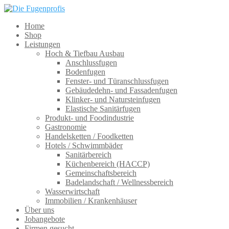
Home
Shop
Leistungen
Hoch & Tiefbau Ausbau
Anschlussfugen
Bodenfugen
Fenster- und Türanschlussfugen
Gebäudedehn- und Fassadenfugen
Klinker- und Natursteinfugen
Elastische Sanitärfugen
Produkt- und Foodindustrie
Gastronomie
Handelsketten / Foodketten
Hotels / Schwimmbäder
Sanitärbereich
Küchenbereich (HACCP)
Gemeinschaftsbereich
Badelandschaft / Wellnessbereich
Wasserwirtschaft
Immobilien / Krankenhäuser
Über uns
Jobangebote
Firmen gesucht