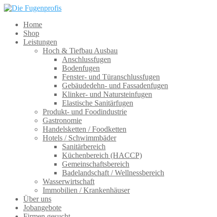
Home
Shop
Leistungen
Hoch & Tiefbau Ausbau
Anschlussfugen
Bodenfugen
Fenster- und Türanschlussfugen
Gebäudedehn- und Fassadenfugen
Klinker- und Natursteinfugen
Elastische Sanitärfugen
Produkt- und Foodindustrie
Gastronomie
Handelsketten / Foodketten
Hotels / Schwimmbäder
Sanitärbereich
Küchenbereich (HACCP)
Gemeinschaftsbereich
Badelandschaft / Wellnessbereich
Wasserwirtschaft
Immobilien / Krankenhäuser
Über uns
Jobangebote
Firmen gesucht