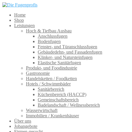
Home
Shop
Leistungen
Hoch & Tiefbau Ausbau
Anschlussfugen
Bodenfugen
Fenster- und Türanschlussfugen
Gebäudedehn- und Fassadenfugen
Klinker- und Natursteinfugen
Elastische Sanitärfugen
Produkt- und Foodindustrie
Gastronomie
Handelsketten / Foodketten
Hotels / Schwimmbäder
Sanitärbereich
Küchenbereich (HACCP)
Gemeinschaftsbereich
Badelandschaft / Wellnessbereich
Wasserwirtschaft
Immobilien / Krankenhäuser
Über uns
Jobangebote
Firmen gesucht