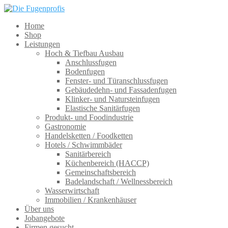
Home
Shop
Leistungen
Hoch & Tiefbau Ausbau
Anschlussfugen
Bodenfugen
Fenster- und Türanschlussfugen
Gebäudedehn- und Fassadenfugen
Klinker- und Natursteinfugen
Elastische Sanitärfugen
Produkt- und Foodindustrie
Gastronomie
Handelsketten / Foodketten
Hotels / Schwimmbäder
Sanitärbereich
Küchenbereich (HACCP)
Gemeinschaftsbereich
Badelandschaft / Wellnessbereich
Wasserwirtschaft
Immobilien / Krankenhäuser
Über uns
Jobangebote
Firmen gesucht