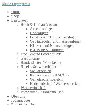
Home
Shop
Leistungen
Hoch & Tiefbau Ausbau
Anschlussfugen
Bodenfugen
Fenster- und Türanschlussfugen
Gebäudedehn- und Fassadenfugen
Klinker- und Natursteinfugen
Elastische Sanitärfugen
Produkt- und Foodindustrie
Gastronomie
Handelsketten / Foodketten
Hotels / Schwimmbäder
Sanitärbereich
Küchenbereich (HACCP)
Gemeinschaftsbereich
Badelandschaft / Wellnessbereich
Wasserwirtschaft
Immobilien / Krankenhäuser
Über uns
Jobangebote
Firmen gesucht