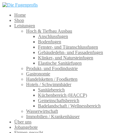
Home
Shop
Leistungen
Hoch & Tiefbau Ausbau
Anschlussfugen
Bodenfugen
Fenster- und Türanschlussfugen
Gebäudedehn- und Fassadenfugen
Klinker- und Natursteinfugen
Elastische Sanitärfugen
Produkt- und Foodindustrie
Gastronomie
Handelsketten / Foodketten
Hotels / Schwimmbäder
Sanitärbereich
Küchenbereich (HACCP)
Gemeinschaftsbereich
Badelandschaft / Wellnessbereich
Wasserwirtschaft
Immobilien / Krankenhäuser
Über uns
Jobangebote
Firmen gesucht