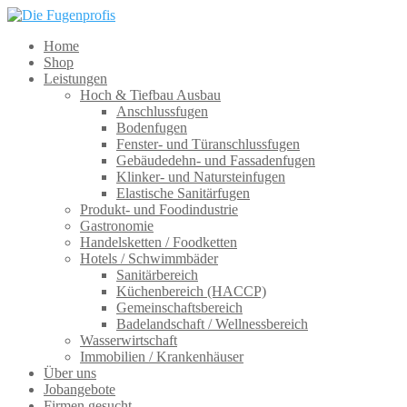
Home
Shop
Leistungen
Hoch & Tiefbau Ausbau
Anschlussfugen
Bodenfugen
Fenster- und Türanschlussfugen
Gebäudedehn- und Fassadenfugen
Klinker- und Natursteinfugen
Elastische Sanitärfugen
Produkt- und Foodindustrie
Gastronomie
Handelsketten / Foodketten
Hotels / Schwimmbäder
Sanitärbereich
Küchenbereich (HACCP)
Gemeinschaftsbereich
Badelandschaft / Wellnessbereich
Wasserwirtschaft
Immobilien / Krankenhäuser
Über uns
Jobangebote
Firmen gesucht