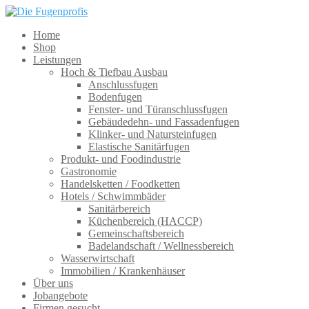
Home
Shop
Leistungen
Hoch & Tiefbau Ausbau
Anschlussfugen
Bodenfugen
Fenster- und Türanschlussfugen
Gebäudedehn- und Fassadenfugen
Klinker- und Natursteinfugen
Elastische Sanitärfugen
Produkt- und Foodindustrie
Gastronomie
Handelsketten / Foodketten
Hotels / Schwimmbäder
Sanitärbereich
Küchenbereich (HACCP)
Gemeinschaftsbereich
Badelandschaft / Wellnessbereich
Wasserwirtschaft
Immobilien / Krankenhäuser
Über uns
Jobangebote
Firmen gesucht