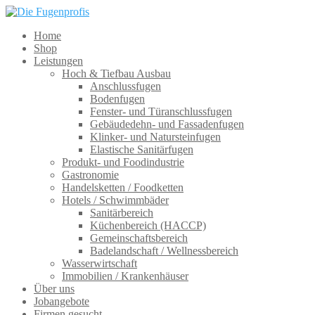
Home
Shop
Leistungen
Hoch & Tiefbau Ausbau
Anschlussfugen
Bodenfugen
Fenster- und Türanschlussfugen
Gebäudedehn- und Fassadenfugen
Klinker- und Natursteinfugen
Elastische Sanitärfugen
Produkt- und Foodindustrie
Gastronomie
Handelsketten / Foodketten
Hotels / Schwimmbäder
Sanitärbereich
Küchenbereich (HACCP)
Gemeinschaftsbereich
Badelandschaft / Wellnessbereich
Wasserwirtschaft
Immobilien / Krankenhäuser
Über uns
Jobangebote
Firmen gesucht