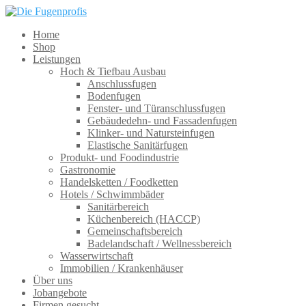
Home
Shop
Leistungen
Hoch & Tiefbau Ausbau
Anschlussfugen
Bodenfugen
Fenster- und Türanschlussfugen
Gebäudedehn- und Fassadenfugen
Klinker- und Natursteinfugen
Elastische Sanitärfugen
Produkt- und Foodindustrie
Gastronomie
Handelsketten / Foodketten
Hotels / Schwimmbäder
Sanitärbereich
Küchenbereich (HACCP)
Gemeinschaftsbereich
Badelandschaft / Wellnessbereich
Wasserwirtschaft
Immobilien / Krankenhäuser
Über uns
Jobangebote
Firmen gesucht