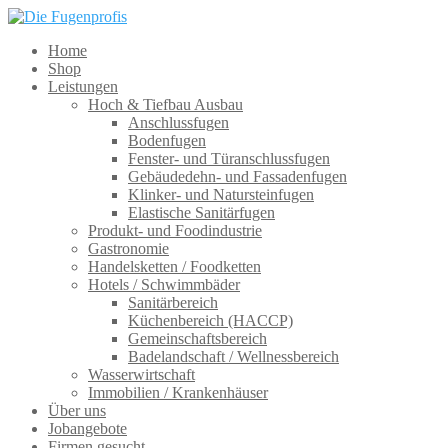
Home
Shop
Leistungen
Hoch & Tiefbau Ausbau
Anschlussfugen
Bodenfugen
Fenster- und Türanschlussfugen
Gebäudedehn- und Fassadenfugen
Klinker- und Natursteinfugen
Elastische Sanitärfugen
Produkt- und Foodindustrie
Gastronomie
Handelsketten / Foodketten
Hotels / Schwimmbäder
Sanitärbereich
Küchenbereich (HACCP)
Gemeinschaftsbereich
Badelandschaft / Wellnessbereich
Wasserwirtschaft
Immobilien / Krankenhäuser
Über uns
Jobangebote
Firmen gesucht