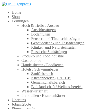
Home
Shop
Leistungen
Hoch & Tiefbau Ausbau
Anschlussfugen
Bodenfugen
Fenster- und Türanschlussfugen
Gebäudedehn- und Fassadenfugen
Klinker- und Natursteinfugen
Elastische Sanitärfugen
Produkt- und Foodindustrie
Gastronomie
Handelsketten / Foodketten
Hotels / Schwimmbäder
Sanitärbereich
Küchenbereich (HACCP)
Gemeinschaftsbereich
Badelandschaft / Wellnessbereich
Wasserwirtschaft
Immobilien / Krankenhäuser
Über uns
Jobangebote
Firmen gesucht