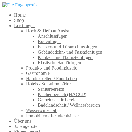
Home
Shop
Leistungen
Hoch & Tiefbau Ausbau
Anschlussfugen
Bodenfugen
Fenster- und Türanschlussfugen
Gebäudedehn- und Fassadenfugen
Klinker- und Natursteinfugen
Elastische Sanitärfugen
Produkt- und Foodindustrie
Gastronomie
Handelsketten / Foodketten
Hotels / Schwimmbäder
Sanitärbereich
Küchenbereich (HACCP)
Gemeinschaftsbereich
Badelandschaft / Wellnessbereich
Wasserwirtschaft
Immobilien / Krankenhäuser
Über uns
Jobangebote
Firmen gesucht