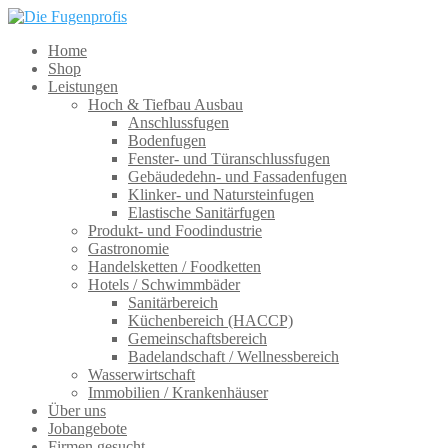
Home
Shop
Leistungen
Hoch & Tiefbau Ausbau
Anschlussfugen
Bodenfugen
Fenster- und Türanschlussfugen
Gebäudedehn- und Fassadenfugen
Klinker- und Natursteinfugen
Elastische Sanitärfugen
Produkt- und Foodindustrie
Gastronomie
Handelsketten / Foodketten
Hotels / Schwimmbäder
Sanitärbereich
Küchenbereich (HACCP)
Gemeinschaftsbereich
Badelandschaft / Wellnessbereich
Wasserwirtschaft
Immobilien / Krankenhäuser
Über uns
Jobangebote
Firmen gesucht